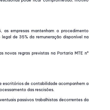
rescisórias pode ficar comprometido, motivo
026, as empresas mantenham o procedimento
e legal de 35% da remuneração disponível na
s novas regras previstas na Portaria MTE nº
e escritórios de contabilidade acompanhem a
processamento das rescisões.
entuais passivos trabalhistas decorrentes da