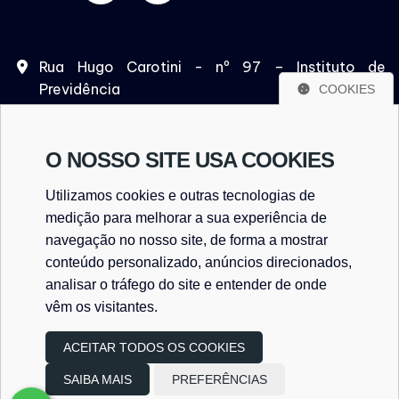
Rua Hugo Carotini - nº 97 – Instituto de
Previdência
COOKIES
São Paulo/SP – CEP. 05532-020
O NOSSO SITE USA COOKIES
Utilizamos cookies e outras tecnologias de
(11) 93763-4137
medição para melhorar a sua experiência de
(11) 93763-4137
navegação no nosso site, de forma a mostrar
conteúdo personalizado, anúncios direcionados,
analisar o tráfego do site e entender de onde
vêm os visitantes.
consultoriatributaria@detectadoconsultoria.com.b
ACEITAR TODOS OS COOKIES
SAIBA MAIS
PREFERÊNCIAS
Copyright
2026
Design e desenvolvimento
|