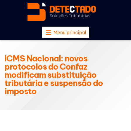
Menu principal
ICMS Nacional: novos
protocolos do Confaz
modificam substituição
tributária e suspensão do
imposto