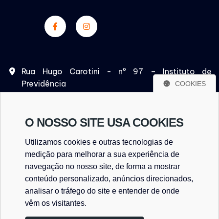
Rua Hugo Carotini - nº 97 – Instituto de
Previdência
COOKIES
São Paulo/SP – CEP. 05532-020
O NOSSO SITE USA COOKIES
Utilizamos cookies e outras tecnologias de
(11) 93763-4137
medição para melhorar a sua experiência de
(11) 93763-4137
navegação no nosso site, de forma a mostrar
conteúdo personalizado, anúncios direcionados,
analisar o tráfego do site e entender de onde
vêm os visitantes.
consultoriatributaria@detectadoconsultoria.com.b